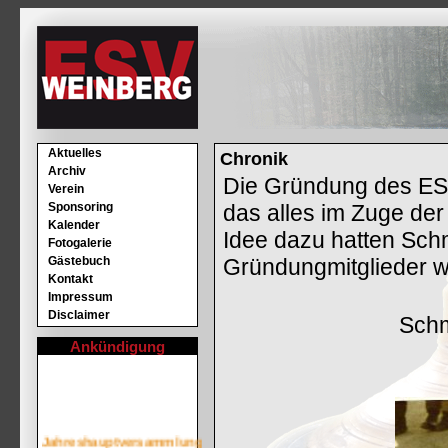
Aktuelles
Chronik
Archiv
Die Gründung des E
Verein
Sponsoring
das alles im Zuge der
Kalender
Idee dazu hatten Sch
Fotogalerie
Gästebuch
Gründungmitglieder w
Kontakt
Impressum
Disclaimer
Schm
Ankündigung
Jahreshauptversammlung