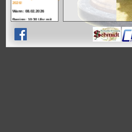
2026!
Wann: 08.02.2026
Beginn: 10:30 Uhr mit
unserem Knödelschießen
Aktuelle Öffnungszeiten
Hütte/Eisbahn:
Dienstag, Donnerstag und
Freitag jeweils ab 18: 00
Uhr