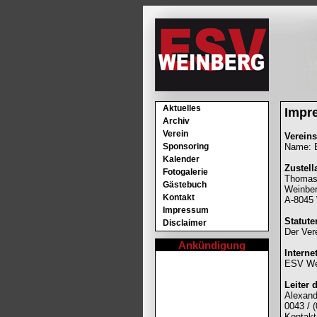
Aktuelles
Impr
Archiv
Verein
Verein
Sponsoring
Name: 
Kalender
Zustell
Fotogalerie
Thomas
Gästebuch
Weinbe
Kontakt
A-8045 
Impressum
Statut
Disclaimer
Der Ver
Ankündigung
Interne
ESV We
Leiter 
Alexan
0043 / 
Kontakt